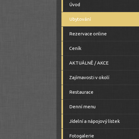
Úvod
Ubytování
Rezervace online
Ceník
AKTUÁLNĚ / AKCE
Zajímavosti v okolí
Restaurace
Denní menu
Jídelní a nápojový lístek
Fotogalerie