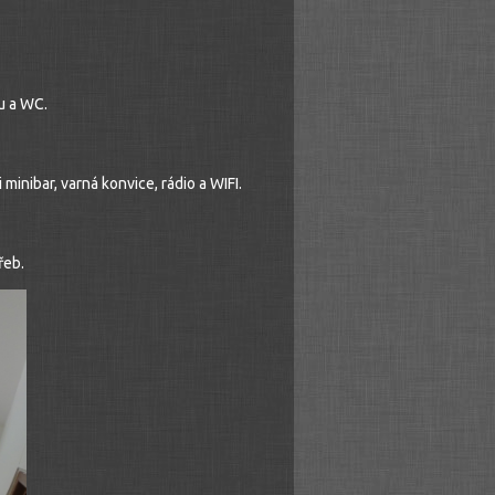
u a WC.
inibar, varná konvice, rádio a WIFI.
řeb.