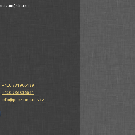
emní zaměstnance
+420 731906129
+420 736536661
info@penzion-jaros.cz