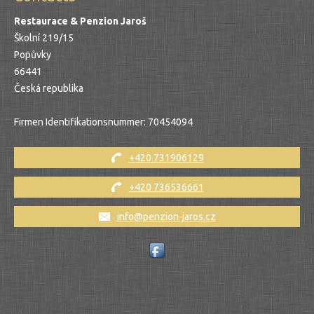
Restaurace & Penzion Jaroš
Školní 219/15
Popůvky
66441
Česká republika
Firmen Identifikationsnummer:
70454094
+420 731906129
+420 736536661
info@penzion-jaros.cz