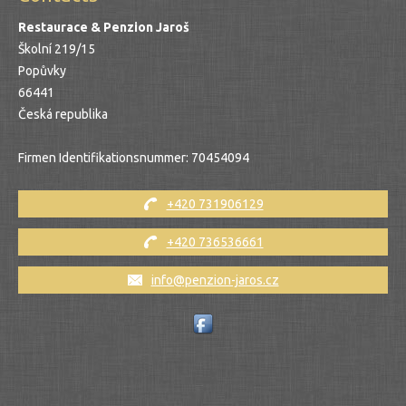
Restaurace & Penzion Jaroš
Školní 219/15
Popůvky
66441
Česká republika
Firmen Identifikationsnummer:
70454094
+420 731906129
+420 736536661
info@penzion-jaros.cz